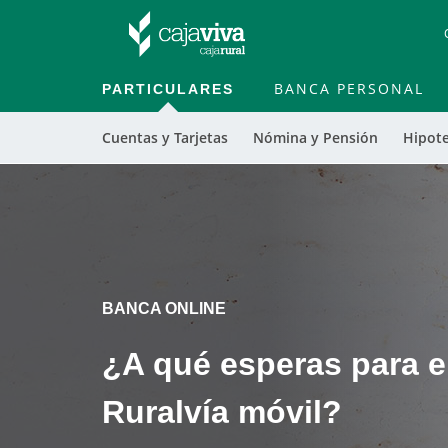
PARTICULARES
BANCA PERSONAL
Cuentas y Tarjetas
Nómina y Pensión
Hipot
Cargando contenido, por favor espere...
Cargando contenido, por favor espere...
BANCA ONLINE
¿A qué esperas para em
Ruralvía móvil?