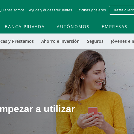
Skip to main contentt
Quienes somos
Ayuda y dudas frecuentes
Oficinas y cajeros
Hazte clien
BANCA PRIVADA
AUTÓNOMOS
EMPRESAS
ecas y Préstamos
Ahorro e Inversión
Seguros
Jóvenes e I
pezar a utilizar