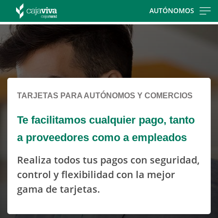
Skip
AUTÓNOMOS
to
Cargando
main
contenido,
contentt
por
favor
espere...
TARJETAS PARA AUTÓNOMOS Y COMERCIOS
Te facilitamos cualquier pago, tanto
a proveedores como a empleados
Realiza todos tus pagos con seguridad,
control y flexibilidad con la mejor
gama de tarjetas.