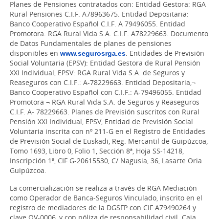
Planes de Pensiones contratados con: Entidad Gestora: RGA
Rural Pensiones C.I.F. A78963675. Entidad Depositaria:
Banco Cooperativo Español C.I.F. A 79496055. Entidad
Promotora: RGA Rural Vida S.A. C.I.F. A78229663. Documento
de Datos Fundamentales de planes de pensiones
disponibles en
www.segurosrga.es
. Entidades de Previsión
Social Voluntaria (EPSV): Entidad Gestora de Rural Pensión
XXI Individual, EPSV: RGA Rural Vida S.A. de Seguros y
Reaseguros con C.I.F.: A-78229663. Entidad Depositaria,¬
Banco Cooperativo Español con C.I.F.: A-79496055. Entidad
Promotora ¬ RGA Rural Vida S.A. de Seguros y Reaseguros
C.I.F. A- 78229663. Planes de Previsión suscritos con Rural
Pensión XXI Individual, EPSV, Entidad de Previsión Social
Voluntaria inscrita con nº 211-G en el Registro de Entidades
de Previsión Social de Euskadi, Reg. Mercantil de Guipúzcoa,
Tomo 1693, Libro 0, Folio 1, Sección 8ª, Hoja SS-14218,
Inscripción 1ª, CIF G-20615530, C/ Nagusia, 36, Lasarte Oria
Guipúzcoa.
La comercialización se realiza a través de RGA Mediación
como Operador de Banca-Seguros Vinculado, inscrito en el
registro de mediadores de la DGSFP con CIF A79490264 y
clave OV-0006, y con póliza de responsabilidad civil. Caja