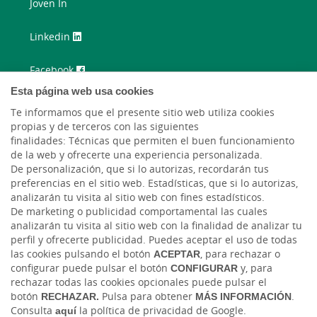
Joven In
Linkedin
Facebook
Esta página web usa cookies
Twitter
Te informamos que el presente sitio web utiliza cookies
propias y de terceros con las siguientes
Instagram
finalidades: Técnicas que permiten el buen funcionamiento
de la web y ofrecerte una experiencia personalizada.
Youtube
De personalización, que si lo autorizas, recordarán tus
preferencias en el sitio web. Estadísticas, que si lo autorizas,
analizarán tu visita al sitio web con fines estadísticos.
De marketing o publicidad comportamental las cuales
analizarán tu visita al sitio web con la finalidad de analizar tu
perfil y ofrecerte publicidad. Puedes aceptar el uso de todas
las cookies pulsando el botón
ACEPTAR
, para rechazar o
configurar puede pulsar el botón
CONFIGURAR
y, para
rechazar todas las cookies opcionales puede pulsar el
Tablón de anuncios
Tipos de cambio
Aviso legal
Política de cookies
botón
RECHAZAR.
Pulsa para obtener
MÁS INFORMACIÓN
.
Protección de datos
Consulta
aquí
la política de privacidad de Google.