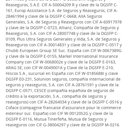
Reaseguros, S.A.E. CIF A-50004209 R y clave de la DGSFP C-
161, Europ Assistance S.A. de Seguros y Reaseguros, CIF A-
28461994 y clave de la DGSFP C-0668, AXA Seguros
Generales, S.A. de Seguros y Reaseguros con CIF A-60917978
y clave de la DGSFP C-0723, Allianz, Compañía de Seguros y
Reaseguros, S.A. con CIF A-28007748 y clave de la DGSFP C-
0109, Plus Ultra Seguros Generales y Vida, S.A. de Seguros y
Reaseguros con CIF A-30014831 y clave de la DGSFP C-0517 y
Chubb European Group SE Suc. España con CIF W-0067389G
y clave de la DGSFP E-0155, Markel International Insurance
Company con CIF W-0068002e y clave de la DGSFP E-0163,
ARAG SE, con CIF W-0049001A y Clave de la DGSFP E-210,
Hiscox S.A., sucursal en España con CIF W-0185688I y clave
DGSFP E0-231, Solunion seguros, compañía internacional de
seguros y reaseguros, S.A. con CIF A-28761591 y clave de la
DGSFP C-0571, CESCE (compañía española de seguros de
crédito a la exportación, S.A., compañía de seguros y
reaseguros) con CIF A-28264034 y clave de la DGSFP C-0516 y
Coface (compagnie francaise d'assurance pour le commerce
exterieur suc. España) con CIF W-0012052G y clave de la
DGSFP E-0116, Mutua Tinerfeña, Mutua de Seguros y
reaseguros con CIF G-38004297 y clave de la DGSFP M-0216.