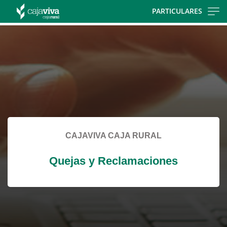
Skip
PARTICULARES
to
Cargando
main
contenido,
contentt
por
favor
espere...
CAJAVIVA CAJA RURAL
Quejas y Reclamaciones