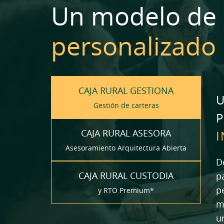
Un modelo de
personalizado
CAJA RURAL GESTIONA
U
Gestión de carteras
CAJA RURAL ASESORA
I
Asesoramiento Arquitectura Abierta
D
CAJA RURAL CUSTODIA
p
p
y RTO Premium*
m
u