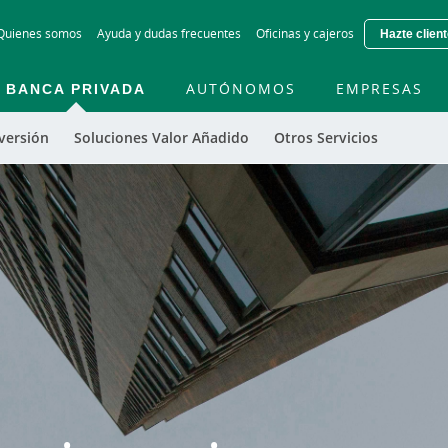
Skip
Quienes somos
Ayuda y dudas frecuentes
Oficinas y cajeros
Hazte clien
to
main
contentt
BANCA PRIVADA
AUTÓNOMOS
EMPRESAS
nversión
Soluciones Valor Añadido
Otros Servicios