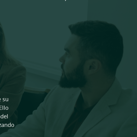
e su
Ello
 del
izando