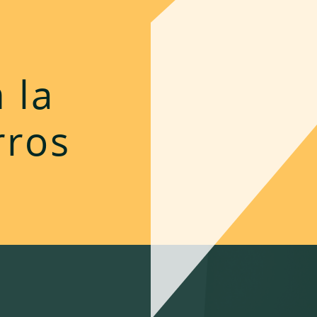
 la
rros