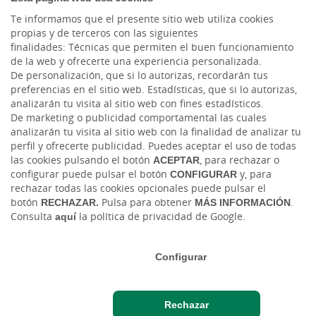
Twitter
Te informamos que el presente sitio web utiliza cookies
propias y de terceros con las siguientes
Instagram
finalidades: Técnicas que permiten el buen funcionamiento
de la web y ofrecerte una experiencia personalizada.
Youtube
De personalización, que si lo autorizas, recordarán tus
preferencias en el sitio web. Estadísticas, que si lo autorizas,
analizarán tu visita al sitio web con fines estadísticos.
De marketing o publicidad comportamental las cuales
analizarán tu visita al sitio web con la finalidad de analizar tu
perfil y ofrecerte publicidad. Puedes aceptar el uso de todas
las cookies pulsando el botón
ACEPTAR
, para rechazar o
configurar puede pulsar el botón
CONFIGURAR
y, para
rechazar todas las cookies opcionales puede pulsar el
Tablón de anuncios
Tipos de cambio
Aviso legal
Política de cookies
botón
RECHAZAR.
Pulsa para obtener
MÁS INFORMACIÓN
.
Protección de datos
Consulta
aquí
la política de privacidad de Google.
Ⓒ Ruralvía, Cajaviva Caja Rural, 2026. Todos los derechos reservados
Configurar
Rechazar