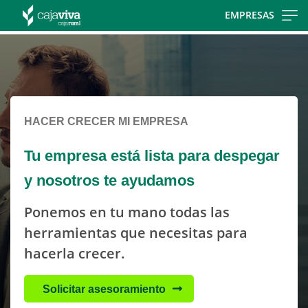
Skip
EMPRESAS
to
Cargando
main
contenido,
contentt
por
favor
espere...
HACER CRECER MI EMPRESA
Tu empresa está lista para despegar
y nosotros te ayudamos
Ponemos en tu mano todas las
herramientas que necesitas para
hacerla crecer.
Solicitar asesoramiento