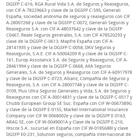
DGSFP C-616, RGA Rural Vida S.A. de Seguros y Reaseguros,
con CIF A-78229663 y clave de la DGSFP C-595, Generali
España, sociedad anónima de seguros y reaseguros con CIF
A-28007268 y clave de la DGSFP C-0072, Generali Seguros y
Reaseguros S.A. con CIF A-48037642 y clave de la DGSFP
C0467, Reale Seguros generales, S.A. con CIF A78520293 y
clave de la DGSFP C-0613, Mapfre España con CIF A-
28141935 y clave de la DGSFP C-0058, DKV Seguros y
Reaseguros, S.A.E. CIF A-50004209 R y clave de la DGSFP C-
161, Europ Assistance S.A. de Seguros y Reaseguros, CIF A-
28461994 y clave de la DGSFP C-0668, AXA Seguros
Generales, S.A. de Seguros y Reaseguros con CIF A-60917978
y clave de la DGSFP C-0723, Allianz, Compañía de Seguros y
Reaseguros, S.A. con CIF A-28007748 y clave de la DGSFP C-
0109, Plus Ultra Seguros Generales y Vida, S.A. de Seguros y
Reaseguros con CIF A-30014831 y clave de la DGSFP C-0517 y
Chubb European Group SE Suc. España con CIF W-0067389G
y clave de la DGSFP E-0155, Markel International Insurance
Company con CIF W-0068002e y clave de la DGSFP E-0163,
ARAG SE, con CIF W-0049001A y Clave de la DGSFP E-210,
Hiscox S.A., sucursal en España con CIF W-0185688I y clave
DGSFP E0-231, Solunion seguros, compañía internacional de