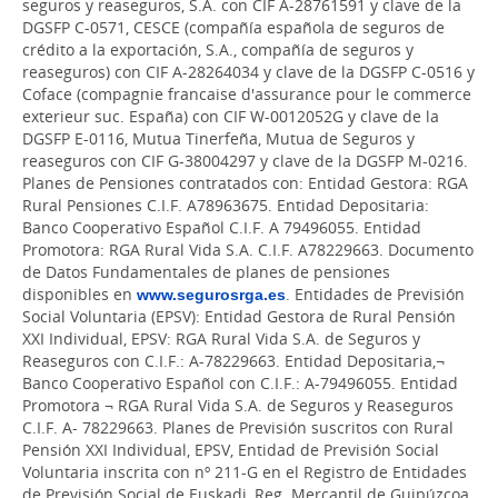
seguros y reaseguros, S.A. con CIF A-28761591 y clave de la
DGSFP C-0571, CESCE (compañía española de seguros de
crédito a la exportación, S.A., compañía de seguros y
reaseguros) con CIF A-28264034 y clave de la DGSFP C-0516 y
Coface (compagnie francaise d'assurance pour le commerce
exterieur suc. España) con CIF W-0012052G y clave de la
DGSFP E-0116, Mutua Tinerfeña, Mutua de Seguros y
reaseguros con CIF G-38004297 y clave de la DGSFP M-0216.
Planes de Pensiones contratados con: Entidad Gestora: RGA
Rural Pensiones C.I.F. A78963675. Entidad Depositaria:
Banco Cooperativo Español C.I.F. A 79496055. Entidad
Promotora: RGA Rural Vida S.A. C.I.F. A78229663. Documento
de Datos Fundamentales de planes de pensiones
disponibles en
www.segurosrga.es
. Entidades de Previsión
Social Voluntaria (EPSV): Entidad Gestora de Rural Pensión
XXI Individual, EPSV: RGA Rural Vida S.A. de Seguros y
Reaseguros con C.I.F.: A-78229663. Entidad Depositaria,¬
Banco Cooperativo Español con C.I.F.: A-79496055. Entidad
Promotora ¬ RGA Rural Vida S.A. de Seguros y Reaseguros
C.I.F. A- 78229663. Planes de Previsión suscritos con Rural
Pensión XXI Individual, EPSV, Entidad de Previsión Social
Voluntaria inscrita con nº 211-G en el Registro de Entidades
de Previsión Social de Euskadi, Reg. Mercantil de Guipúzcoa,