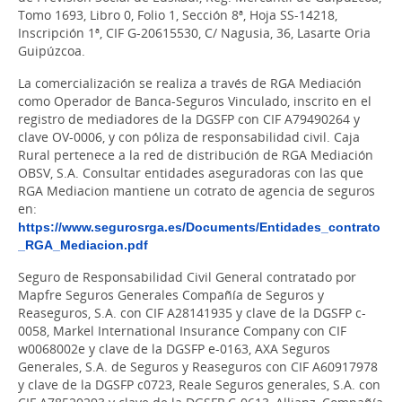
Tomo 1693, Libro 0, Folio 1, Sección 8ª, Hoja SS-14218,
Inscripción 1ª, CIF G-20615530, C/ Nagusia, 36, Lasarte Oria
Guipúzcoa.
La comercialización se realiza a través de RGA Mediación
como Operador de Banca-Seguros Vinculado, inscrito en el
registro de mediadores de la DGSFP con CIF A79490264 y
clave OV-0006, y con póliza de responsabilidad civil. Caja
Rural pertenece a la red de distribución de RGA Mediación
OBSV, S.A. Consultar entidades aseguradoras con las que
RGA Mediacion mantiene un cotrato de agencia de seguros
en:
https://www.segurosrga.es/Documents/Entidades_contrato
_RGA_Mediacion.pdf
Seguro de Responsabilidad Civil General contratado por
Mapfre Seguros Generales Compañía de Seguros y
Reaseguros, S.A. con CIF A28141935 y clave de la DGSFP c-
0058, Markel International Insurance Company con CIF
w0068002e y clave de la DGSFP e-0163, AXA Seguros
Generales, S.A. de Seguros y Reaseguros con CIF A60917978
y clave de la DGSFP c0723, Reale Seguros generales, S.A. con