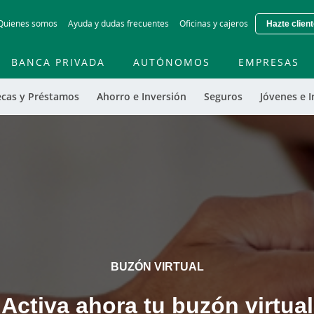
Skip
Quienes somos
Ayuda y dudas frecuentes
Oficinas y cajeros
Hazte clien
to
main
contentt
BANCA PRIVADA
AUTÓNOMOS
EMPRESAS
ecas y Préstamos
Ahorro e Inversión
Seguros
Jóvenes e I
BUZÓN VIRTUAL
Activa ahora tu buzón virtual