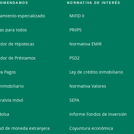
COMENDAMOS
NORMATIVA DE INTERÉS
amiento especializado
MiFID II
as para todos
PRIIPS
dor de Hipotecas
Normativa EMIR
dor de Préstamos
PSD2
va Pagos
Ley de crédito inmobiliario
 Inmobiliario
Normativa Valores
ralvía móvil
SEPA
Bolsa
Informe Fondos de Inversión
tud de moneda extranjera
Coyuntura económica