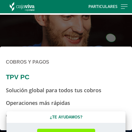
Skip
PARTICULARES
to
main
contentt
COBROS Y PAGOS
TPV PC
Solución global para todos tus cobros
Operaciones más rápidas
Con tecnología contactless
¿TE AYUDAMOS?