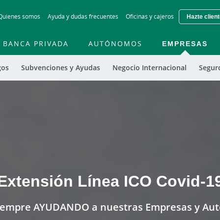
Skip
Quienes somos
Ayuda y dudas frecuentes
Oficinas y cajeros
Hazte clien
to
main
contentt
BANCA PRIVADA
AUTÓNOMOS
EMPRESAS
gos
Subvenciones y Ayudas
Negocio Internacional
Segur
Extensión Línea ICO Covid-1
siempre AYUDANDO a nuestras Empresas y Au