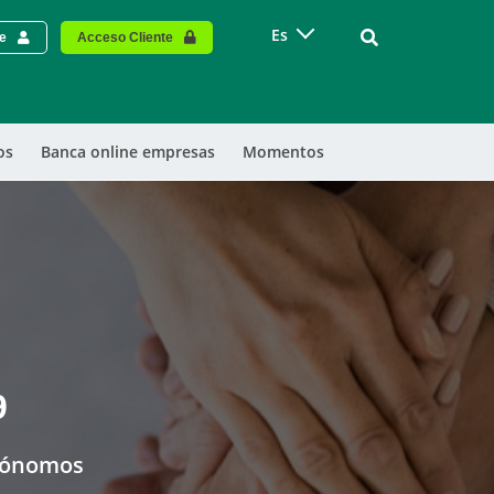
Vinculo - Buscar
Es
te
Acceso Cliente
os
Banca online empresas
Momentos
9
tónomos