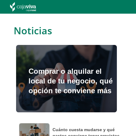
Skip
to
main
contentt
Noticias
Comprar o alquilar el
local de tu negocio, qué
opción te conviene más
Cuánto cuesta mudarse y qué
gastos conviene tener previstos