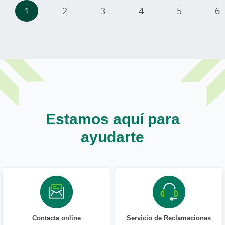
Paginación
1
2
3
4
5
6
Estamos aquí para
ayudarte
Contacta online
Servicio de Reclamaciones