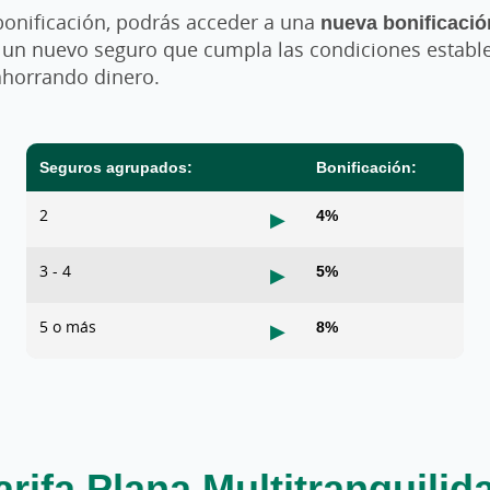
bonificación, podrás acceder a una
nueva bonificació
s un nuevo seguro que cumpla las condiciones establ
ahorrando dinero.
Seguros agrupados:
Bonificación:
2
4%
▶
3 - 4
5%
▶
5 o más
8%
▶
arifa Plana Multitranquilid