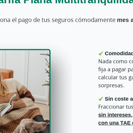
iona el pago de tus seguros cómodamente
mes 
Comodidad 
Nada como co
fija a pagar p
calcular tus g
sorpresas.
Sin coste a
Fraccionar tu
sin intereses
con una TAE 