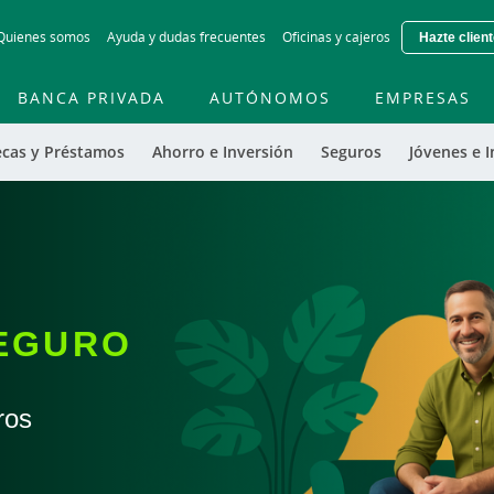
Skip
Quienes somos
Ayuda y dudas frecuentes
Oficinas y cajeros
Hazte clien
to
main
contentt
BANCA PRIVADA
AUTÓNOMOS
EMPRESAS
ecas y Préstamos
Ahorro e Inversión
Seguros
Jóvenes e I
SEGURO
ros