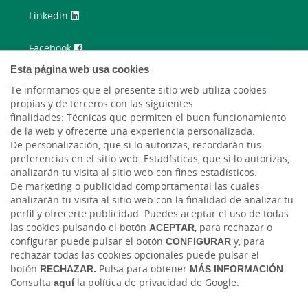
Linkedin
Facebook
Esta página web usa cookies
Twitter
Te informamos que el presente sitio web utiliza cookies
propias y de terceros con las siguientes
Instagram
finalidades: Técnicas que permiten el buen funcionamiento
de la web y ofrecerte una experiencia personalizada.
Youtube
De personalización, que si lo autorizas, recordarán tus
preferencias en el sitio web. Estadísticas, que si lo autorizas,
analizarán tu visita al sitio web con fines estadísticos.
De marketing o publicidad comportamental las cuales
analizarán tu visita al sitio web con la finalidad de analizar tu
perfil y ofrecerte publicidad. Puedes aceptar el uso de todas
las cookies pulsando el botón
ACEPTAR
, para rechazar o
configurar puede pulsar el botón
CONFIGURAR
y, para
rechazar todas las cookies opcionales puede pulsar el
Tablón de anuncios
Tipos de cambio
Aviso legal
Política de cookies
botón
RECHAZAR.
Pulsa para obtener
MÁS INFORMACIÓN
.
Protección de datos
Consulta
aquí
la política de privacidad de Google.
Ⓒ Ruralvía, Cajaviva Caja Rural, 2026. Todos los derechos reservados