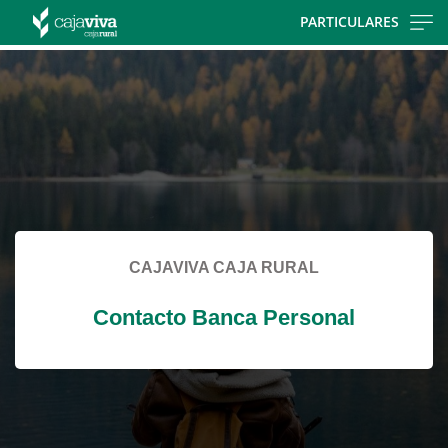
Skip
PARTICULARES
to
Cargando
main
contenido,
contentt
por
favor
espere...
CAJAVIVA CAJA RURAL
Contacto Banca Personal