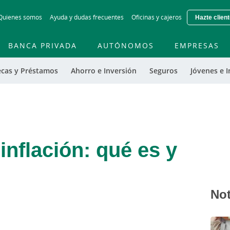
Skip
Quienes somos
Ayuda y dudas frecuentes
Oficinas y cajeros
Hazte clien
to
main
contentt
BANCA PRIVADA
AUTÓNOMOS
EMPRESAS
ecas y Préstamos
Ahorro e Inversión
Seguros
Jóvenes e I
inflación: qué es y
Not