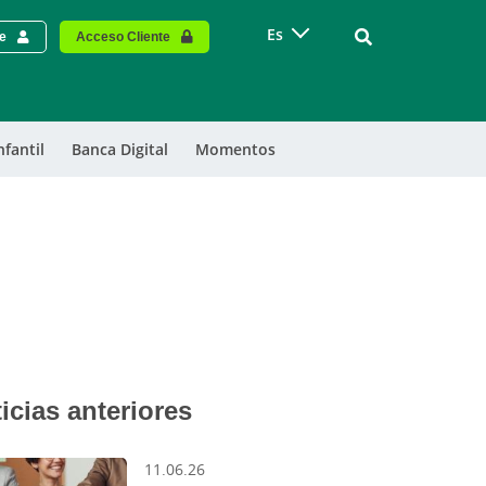
Vinculo - Buscar
Es
te
Acceso Cliente
nfantil
Banca Digital
Momentos
icias anteriores
11.06.26